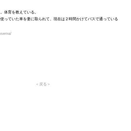
師。体育を教えている。
で使っていた車を妻に取られて、現在は２時間かけてバスで通っている
kosema/
＜戻る＞