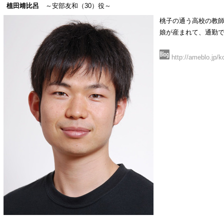
植田靖比呂
～安部友和（30）役～
桃子の通う高校の教
娘が産まれて、通勤
http://ameblo.jp/